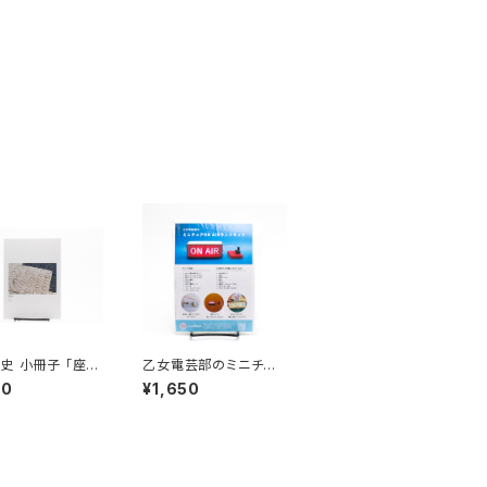
史 小冊子 「座
乙女電芸部のミニチュ
アON AIRランプキット
10
¥1,650