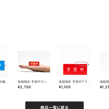
中お届け
吉田知史 手芸中ランプ
吉田知史 手芸中アクキ
吉田知
芸中ラ
キット
ー
金」
¥2,750
¥1,100
¥1,2
商品一覧に戻る