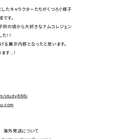
にしたキャラクターたちがくつろぐ様子
成です。
子供の頃から大好きなナムコレジェン
た！！
ける展示内容となったと思います。
す...！
om/study666i
ru.com
ping 海外発送について