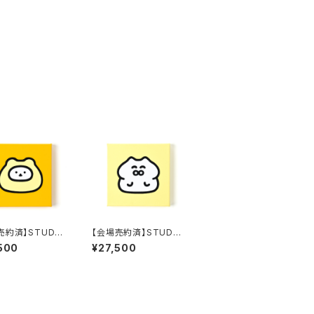
売約済】STUDY
【会場売約済】STUDY
原画２４ 「ハムタイ
優作 原画２５ 「ゴロニャ
500
¥27,500
ン：お座り」