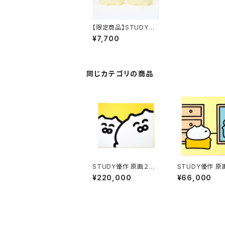
【限定商品】STUDY優
作 ソフビ人形 蓄光ve
¥7,700
r. 直筆サイン入り
同じカテゴリの商品
STUDY優作 原画２１
STUDY優作 原
「大きいゴロニャン兄
「窓：着替え」
¥220,000
¥66,000
弟」