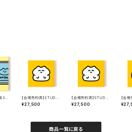
画３４
【会場売約済】STUDY
【会場売約済】STUDY
【会場
優作 原画２２ 「ウサギさ
優作 原画２３ 「ウサギさ
優作 
¥27,500
¥27,500
¥27,
ん：ポージング」
ん：おすわり」
ツ」
商品一覧に戻る