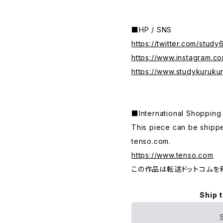
■HP / SNS
https://twitter.com/study
https://www.instagram.c
https://www.studykuruku
■International Shop
This piece can be shippe
tenso.com.
https://www.tenso.com
この作品は転送ドットコムを
Ship 