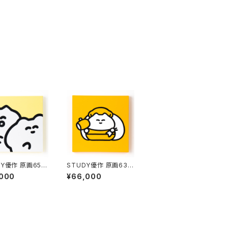
DY優作 原画65
STUDY優作 原画63
ショット（黄）」
「七福神・大黒天」
,000
¥66,000