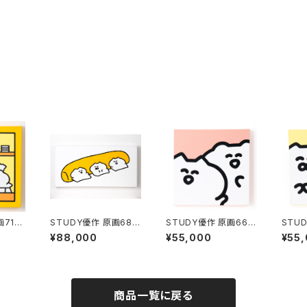
画71
STUDY優作 原画68
STUDY優作 原画66
STU
「クッション」
「ツーショット（赤）」
「ツー
¥88,000
¥55,000
¥55
商品一覧に戻る