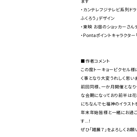
ます
・カンテレフジテレビ系列ドラ
ふくろう」デザイン
・東映 お昼のショッカーさん
・Pontaポイントキャラクタ
■作者コメント
この度トーキョーピクセル様
く事となり大変うれしく思いま
前回同様、一か月開催となり
な会期になっており前半は花
にちなんで七福神のイラスト
年末年始皆様と一緒にお過ご
す…！
ぜひ「雑展７」をよろしくお願