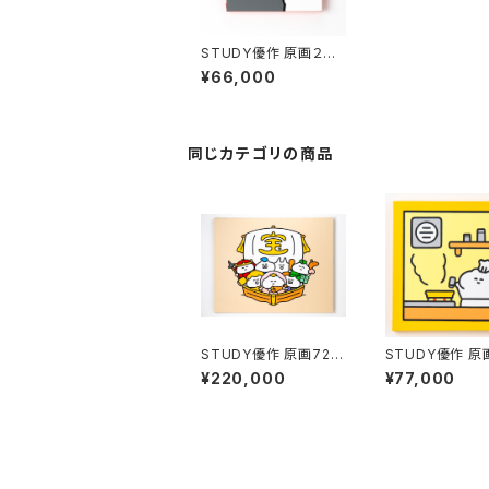
STUDY優作 原画２２
「花札・薄に月」
¥66,000
同じカテゴリの商品
STUDY優作 原画72
STUDY優作 原
「宝船」
「作る生活」
¥220,000
¥77,000