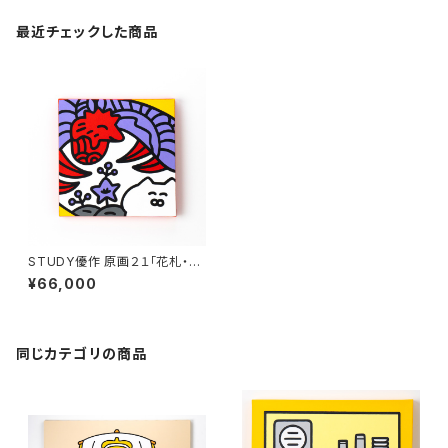
最近チェックした商品
STUDY優作 原画２１「花札・桐
に鳳凰」
¥66,000
同じカテゴリの商品