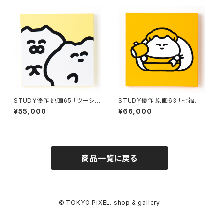
STUDY優作 原画65 「ツーショ
STUDY優作 原画63 「七福神・
ット（黄）」
大黒天」
¥55,000
¥66,000
商品一覧に戻る
© TOKYO PiXEL. shop & gallery