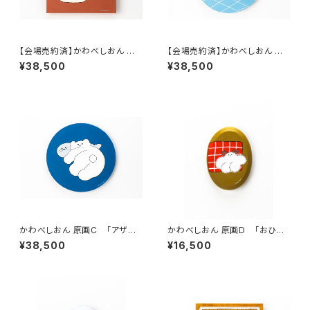
【会場売約済】かわべしおん 原
【会場売約済】かわべしおん 原
画A 「視線」
画B 「ゆったりアザラシ」
¥38,500
¥38,500
かわべしおん 原画C 「アザラ
かわべしおん 原画D 「おひる
シとしろくま」
ねのお供」
¥38,500
¥16,500