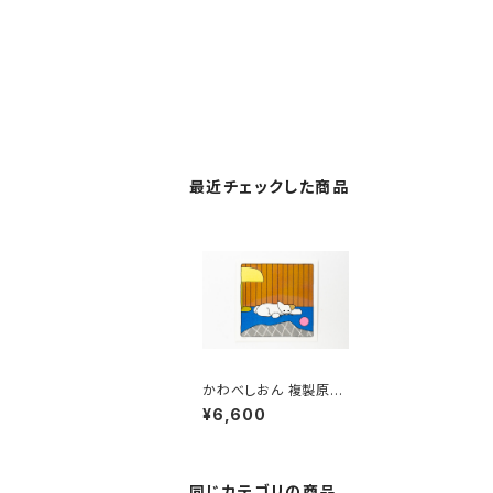
最近チェックした商品
かわべしおん 複製原画
A-2リソグラフ「遊びつ
¥6,600
かれて」 （額装無し）直
筆サイン入り
同じカテゴリの商品