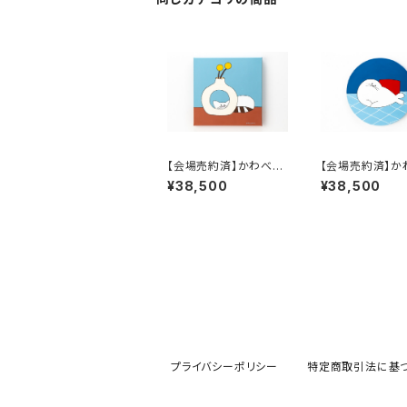
【会場売約済】かわべし
【会場売約済】か
おん 原画A 「視線」
おん 原画B 「
¥38,500
¥38,500
アザラシ」
プライバシーポリシー
特定商取引法に基