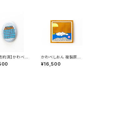
売約済】かわべし
かわべしおん 複製原画
原画E 「おやす
A-1リソグラフ「遊びつ
500
¥16,500
まくん」
かれて」 （額装有り）直
筆サイン入り