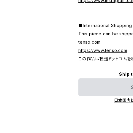
https://www.instagram.c
■International Shop
This piece can be shippe
tenso.com.
https://www.tenso.com
この作品は転送ドットコムを
Ship 
日本国内