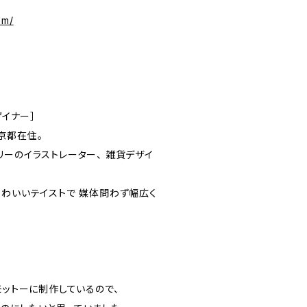
om/
ザイナー］
京都在住。
リーのイラストレーター、 雑貨デザイ
かわいいテイストで 媒体問わず幅広く
モットーに制作しているので、