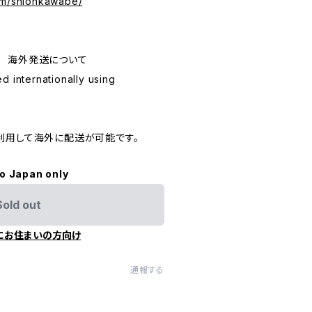
om/shionkawabe/
ping 海外発送について
d internationally using
利用して海外に配送が可能です。
to Japan only
Sold out
にお住まいの方向け
通報する