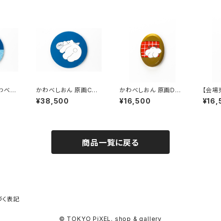
わべし
かわべしおん 原画C
かわべしおん 原画D
【会場
ゆったり
「アザラシとしろくま」
「おひるねのお供」
おん 
¥38,500
¥16,500
¥16,
み、く
商品一覧に戻る
づく表記
© TOKYO PiXEL. shop & gallery