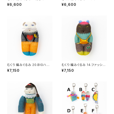
ーション
¥6,600
¥6,600
むくり 編みぐるみ 20.BIGハート
むくり 編みぐるみ 14.ファッショ
セーター
ニスタ
¥7,150
¥7,150