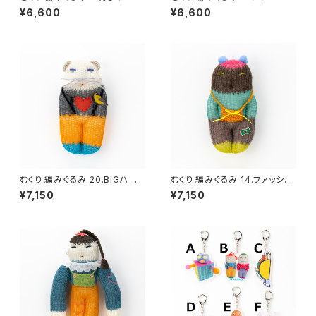
ーション
¥6,600
¥6,600
むくり 編みぐるみ 20.BIGハート
むくり 編みぐるみ 14.ファッショ
セーター
ニスタ
¥7,150
¥7,150