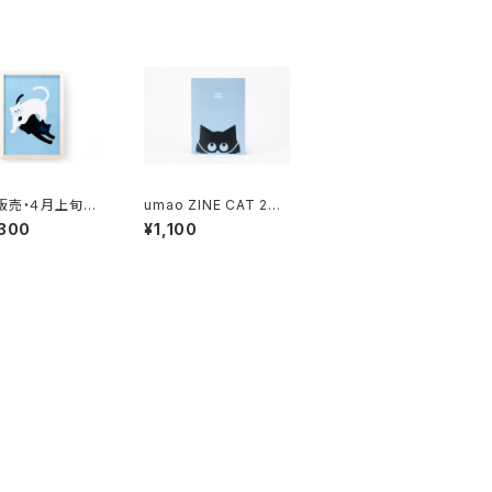
販売・４月上旬お
umao ZINE CAT 202
umao 複製原画
4
,300
¥1,100
3 （額装有り、直筆
入り）