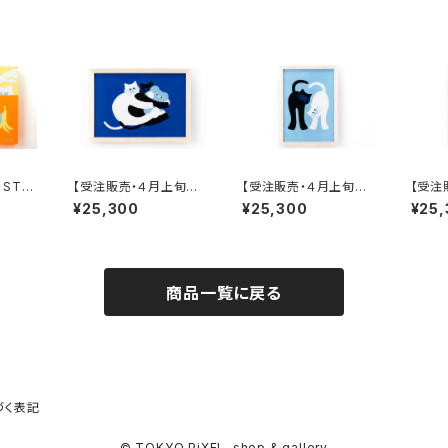
 STA
【受注販売・４月上旬お
【受注販売・４月上旬お
【受注
届け】umao 複製原画
届け】umao 複製原画
届け】
¥25,300
¥25,300
¥25
CAT1 （額装有り、直筆
CAT2 （額装有り、直筆
CAT
サイン入り）
サイン入り）
サイン
商品一覧に戻る
づく表記
© TOKYO PiXEL. shop & gallery