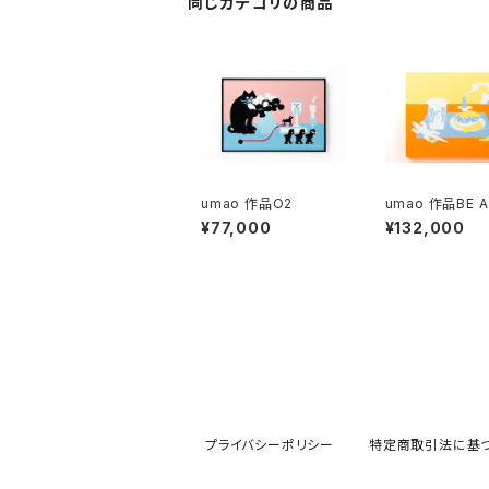
同じカテゴリの商品
umao 作品O2
umao 作品BE A
R-T
¥77,000
¥132,000
プライバシーポリシー
特定商取引法に基