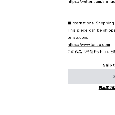
https://twitter.com/shim
■International Shop
This piece can be shippe
tenso.com.
https://www.tenso.com
この作品は転送ドットコムを
Ship 
日本国内