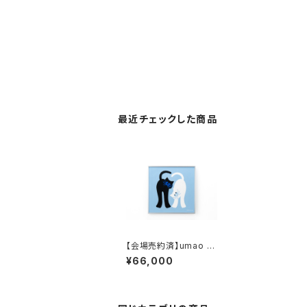
最近チェックした商品
【会場売約済】umao 作
品S
¥66,000