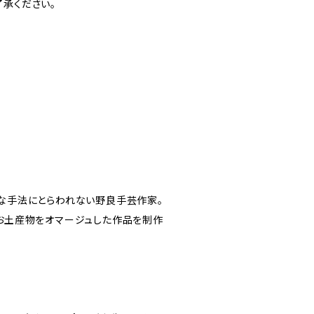
了承ください。
ドな手法にとらわれない野良手芸作家。
やお土産物をオマージュした作品を制作