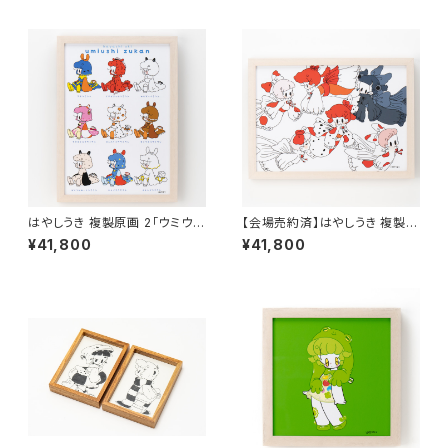
はやしうき 複製原画 2「ウミウ
【会場売約済】はやしうき 複製原
シ」額あり、直筆サイン入り
画 3「金魚」額あり、直筆サイン
¥41,800
¥41,800
入り