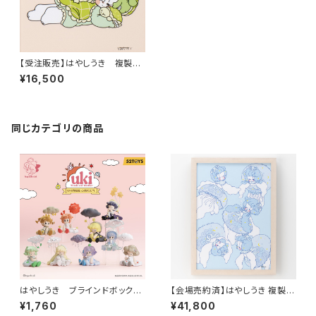
【受注販売】はやしうき 複製原
画 21-2「カメ」額なし、直筆サイ
¥16,500
ン入り
同じカテゴリの商品
はやしうき ブラインドボックス
【会場売約済】はやしうき 複製原
フィギュア「Uki Moods and w
画 1「クラゲ」額あり、直筆サイン
¥1,760
¥41,800
eather」
入り