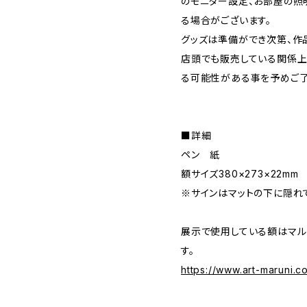
のモニター設定、お部屋の照
る場合がございます。
グッズは準備ができ次第、作
店頭でも販売している関係上
る可能性がある事を予めご了
■詳細
ペン 紙
額サイズ380×273×22mm
※サインはマットの下に隠れ
展示で使用している額はマル
す。
https://www.art-maruni.c