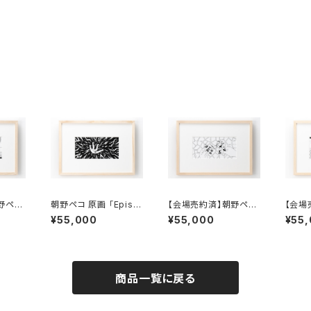
野ペコ
朝野ペコ 原画 「Episo
【会場売約済】朝野ペコ
【会場
 1」額
de 2」額付き、直筆サイ
原画 「Episode 3」額
原画 「
¥55,000
¥55,000
¥55
入り
ン入り
付き、直筆サイン入り
付き、
商品一覧に戻る