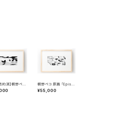
売約済】朝野ペコ
朝野ペコ 原画 「Episo
Episode 4」額
de 5」額付き、直筆サイ
,000
¥55,000
直筆サイン入り
ン入り