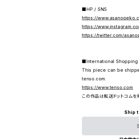
■HP / SNS
https://www.asanopeko.
https://www.instagram.c
https://twitter.com/asan
■International Shop
This piece can be shippe
tenso.com.
https://www.tenso.com
この作品は転送ドットコムを
Ship 