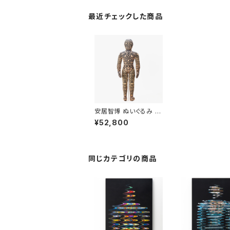
最近チェックした商品
安居智博 ぬいぐるみ ２
「Mckee」
¥52,800
同じカテゴリの商品