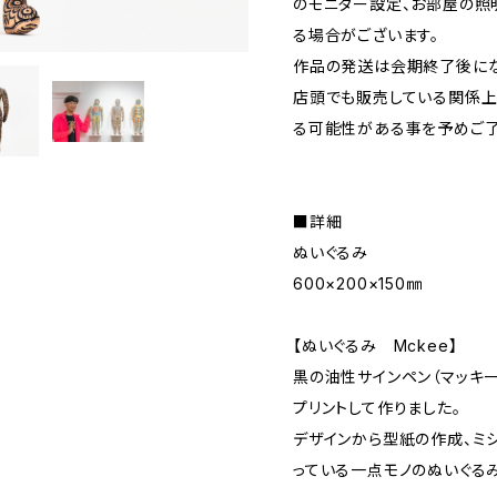
のモニター設定、お部屋の照
る場合がございます。
作品の発送は会期終了後にな
店頭でも販売している関係上
る可能性がある事を予めご了
■詳細
ぬいぐるみ
600×200×150㎜
【ぬいぐるみ Mckee】
黒の油性サインペン（マッキ
プリントして作りました。
デザインから型紙の作成、ミ
っている一点モノのぬいぐる