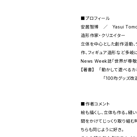
■プロフィール
安居智博 ／ Yasui Tomo
造形作家・クリエイター
立体を中心とした創作活動、
作、フィギュア造形など多岐
News Week誌「世界が尊
【著書】 「動かして遊べるカ
「100均グッズ改造ヒ
■作者コメント
絵も描くし、立体も作る。縫
間をかけてじっくり取り組む
ちらも同じように好き。