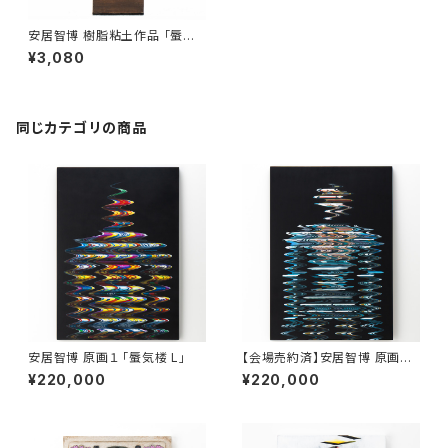
安居智博 樹脂粘土作品 「蜃気
楼」#35
¥3,080
同じカテゴリの商品
安居智博 原画１ 「蜃気楼 L」
【会場売約済】安居智博 原画２
「蜃気楼 R」
¥220,000
¥220,000