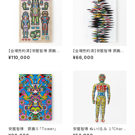
【会場売約済】安居智博 原画３
【会場売約済】安居智博 原画４
「発泡スチロール」
「蜃気楼 〈大津絵〉」
¥110,000
¥66,000
安居智博 原画５ 「Tower」
安居智博 ぬいぐるみ １「Chara
cter Character」