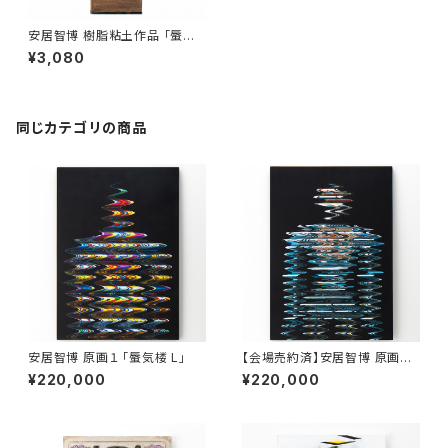
安居智博 樹脂粘土作品 「蜃気
楼」#70
¥3,080
同じカテゴリの商品
安居智博 原画１ 「蜃気楼 L」
【会場売約済】安居智博 原画２
「蜃気楼 R」
¥220,000
¥220,000