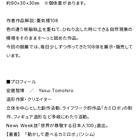
約90×30×30㎜ ※個体差があります。
作者作品解説：蜃気楼108
色の違う樹脂粘土を重ねて、ひねり出した時にできる自然現象の
模様をそのままそ〜っと固めた作品。
今回の個展では、毎日少しずつ作ってきた108体を展示・販売して
います。
■プロフィール
安居智博 ／ Yasui Tomohiro
造形作家・クリエイター
立体を中心とした創作活動、ライフワーク的作品「カミロボ」の制
作、フィギュア造形など多岐にわたり活動。
News Week誌「世界が尊敬する日本人100」選出。
【著書】 「動かして遊べるカミロボ」（ソシム）