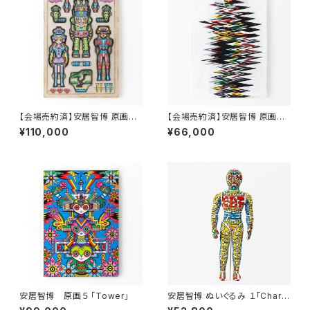
【会場売約済】安居智博 原画３
【会場売約済】安居智博 原画４
「発泡スチロール」
「蜃気楼 〈大津絵〉」
¥110,000
¥66,000
安居智博 原画５ 「Tower」
安居智博 ぬいぐるみ １「Chara
cter Character」