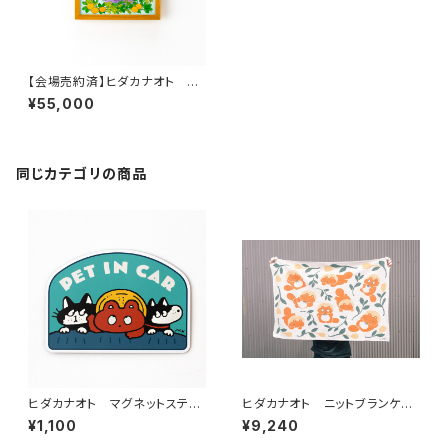
【会場売約済】ヒダカナオト 原
画11「Orange」 額装込み、直
¥55,000
筆サイン入り
同じカテゴリの商品
ヒダカナオト マグネットステッ
ヒダカナオト ニットブランケッ
カー
ト
¥1,100
¥9,240