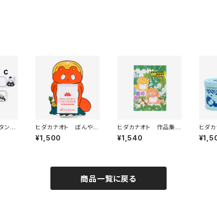
タンプ
ヒダカナオト ぼんやり
ヒダカナオト 作品集zi
ヒダカ
子だぬき 日めくりカレ
ne
ョコレ
¥1,500
¥1,540
¥1,5
ンダー2026
商品一覧に戻る