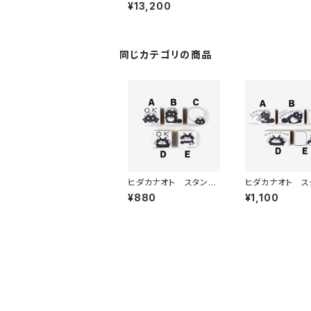
体セット
¥13,200
同じカテゴリの商品
ヒダカナオト スタンプ
ヒダカナオト ス
（中）
（大）
¥880
¥1,100