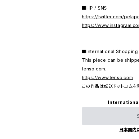
■HP / SNS
https://twitter.com/pelap
https://www.instagram.c
■International Shop
This piece can be shippe
tenso.com.
https://www.tenso.com
この作品は転送ドットコムを
Internationa
日本国内