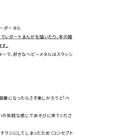
リーポータル
alz.jp/）でレポートまんがを描いたり、本の雑
ます。
ターで、好きなヘビーメタルはスラッシ
個展になったらさぞ楽しかろうと「べ
いの気軽な感じであそびに来てくださ
チラシにしてしまったため（コンセプト