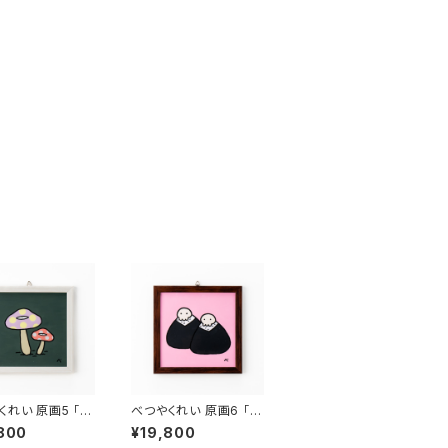
くれい 原画5 「毒
べつやくれい 原画6 「ド
」
クロおにぎり」
800
¥19,800