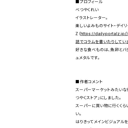
■プロフィール
べつやくれい
イラストレーター。
楽しいよみものサイト・デイ
Z（
https://dailyport
誌でコラムを書いたりしてい
好きな食べものは、魚卵とバ
ュメタルです。
■作者コメント
スーパーマーケットみたいな
つやくストア」にしました。
スーパーに買い物に行くくら
い。
はりきってメインビジュアルを