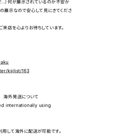
で…）何が展示されているのか不安か
画の展示なので安心して見にきてくださ
ご来店を心よりお待ちしています。
yaku
er/kijilist/163
ping 海外発送について
d internationally using
利用して海外に配送が可能です。