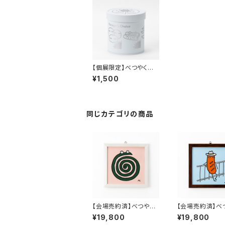
【個展限定】べつやくれ
い 缶入りチョコ
¥1,500
同じカテゴリの商品
【会場売約済】べつやく
【会場売約済】べ
れい 原画1 「蚊取り線
れい 原画2 「か
¥19,800
¥19,800
香」
ウインナー」