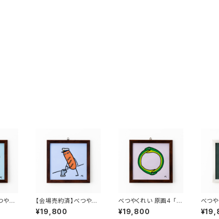
つやく
【会場売約済】べつやく
べつやくれい 原画4 「ウ
べつや
っこいい
れい 原画3 「かっこいい
ロボロス」
きのこ
¥19,800
¥19,800
¥19,
ウインナー2」