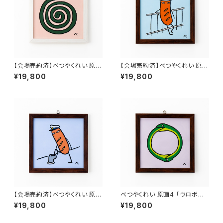
【会場売約済】べつやくれい 原画
【会場売約済】べつやくれい 原画
1 「蚊取り線香」
2 「かっこいいウインナー」
¥19,800
¥19,800
【会場売約済】べつやくれい 原画
べつやくれい 原画4 「ウロボロ
3 「かっこいいウインナー2」
ス」
¥19,800
¥19,800