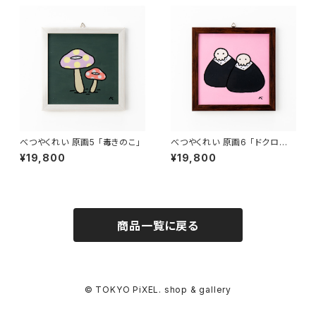
べつやくれい 原画5 「毒きのこ」
べつやくれい 原画6 「ドクロお
にぎり」
¥19,800
¥19,800
商品一覧に戻る
© TOKYO PiXEL. shop & gallery