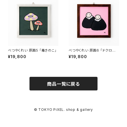
べつやくれい 原画5 「毒きのこ」
べつやくれい 原画6 「ドクロお
にぎり」
¥19,800
¥19,800
商品一覧に戻る
© TOKYO PiXEL. shop & gallery