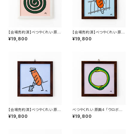
【会場売約済】べつやくれい 原画
【会場売約済】べつやくれい 原画
1 「蚊取り線香」
2 「かっこいいウインナー」
¥19,800
¥19,800
【会場売約済】べつやくれい 原画
べつやくれい 原画4 「ウロボロ
3 「かっこいいウインナー2」
ス」
¥19,800
¥19,800