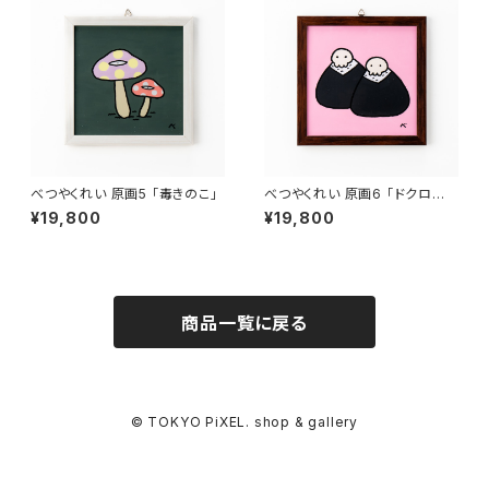
べつやくれい 原画5 「毒きのこ」
べつやくれい 原画6 「ドクロお
にぎり」
¥19,800
¥19,800
商品一覧に戻る
© TOKYO PiXEL. shop & gallery