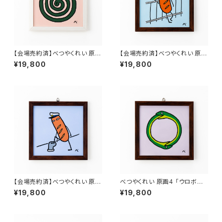
【会場売約済】べつやくれい 原画
【会場売約済】べつやくれい 原画
1 「蚊取り線香」
2 「かっこいいウインナー」
¥19,800
¥19,800
【会場売約済】べつやくれい 原画
べつやくれい 原画4 「ウロボロ
3 「かっこいいウインナー2」
ス」
¥19,800
¥19,800