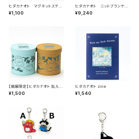
ヒダカナオト マグネットステッ
ヒダカナオト ニットブランケッ
カー
ト
¥1,100
¥9,240
【個展限定】ヒダカナオト 缶入り
ヒダカナオト zine
チョコ
¥1,500
¥1,540