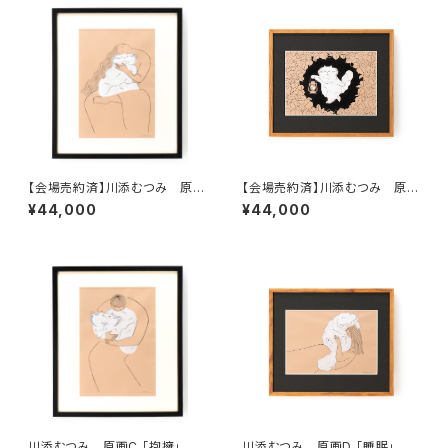
【会場売約済】川添むつみ 原画
【会場売約済】川添むつみ 原画
A 「休息」 額装込み、直筆サイン
B 「発見」 額装込み、直筆サイン
¥44,000
¥44,000
入り
入り
川添むつみ 原画C 「抱擁」 額
川添むつみ 原画D 「睡眠」 額