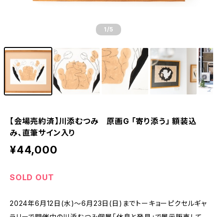
1
/5
【会場売約済】川添むつみ 原画G 「寄り添う」 額装込
み、直筆サイン入り
¥44,000
SOLD OUT
2024年6月12日(水)〜6月23日(日)までトーキョーピクセルギャ
ラリーで開催中の川添むつみ個展「休息と発見」で展示販売して