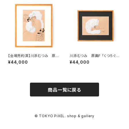
【会場売約済】川添むつみ 原画
川添むつみ 原画F 「くつろぐ」
E 「ひとやすみ」 額装込み、直筆
額装込み、直筆サイン入り
¥44,000
¥44,000
サイン入り
商品一覧に戻る
© TOKYO PiXEL. shop & gallery