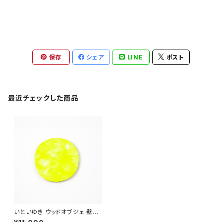
保存
シェア
LINE
ポスト
最近チェックした商品
いといゆき ウッドオブジェ 壁掛
け OW-8 「ひ」