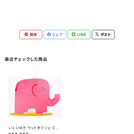
保存
シェア
LINE
ポスト
最近チェックした商品
いといゆき ウッドオブジェ OG-
2 「ぞう」