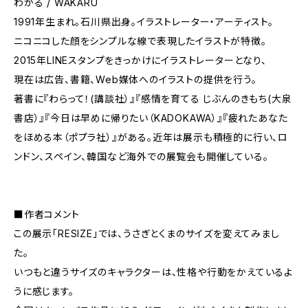
わかる / WAKARU
1991年生まれ。石川県出身。イラストレーター・アーティスト。
ニコニコした顔をシンプルな線で表現したイラストが特徴。
2015年LINEスタンプをきっかけにイラストレーターとなり、
現在は広告、書籍、Web媒体へのイラストの提供を行う。
著書に『わらって！(講談社）』『感情を育てる じぶんのきもち(大泉
書店）』『今日は早めに帰りたい（KADOKAWA）』『疲れたあなた
をほめる本（ポプラ社）』がある。近年は展示も積極的に行い、ロ
ンドン、スペイン、韓国など海外での展覧会も開催している。
■作者コメント
この展示「RESIZE」では、うさぎとくまのサイズを変えてみまし
た。
いつもと違うサイズのキャラクターは、性格や行動をかえているよ
うに感じます。