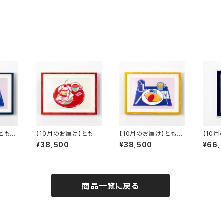
】ともわ
【10月のお届け】ともわ
【10月のお届け】ともわ
【10
 「サン
か 複製原画A-2 「プ
か 複製原画A-3 「オ
か 複
¥38,500
¥38,500
¥66
リン」
ムライス」
FE C
商品一覧に戻る