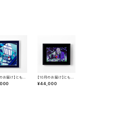
月のお届け】ともわ
【10月のお届け】ともわ
製原画A-4 「CA
か 複製原画A-5 「Da
,000
¥44,000
ANARY」
te」