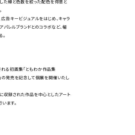
とした線と色数を絞った配色を得意と
。
、広告キービジュアルをはじめ、キャラ
、アパレルブランドとのコラボなど、幅
る。
から出版される初画集「ともわか作品集
seven)」の発売を記念して個展を開催いたし
に収録された作品を中心としたアート
行います。