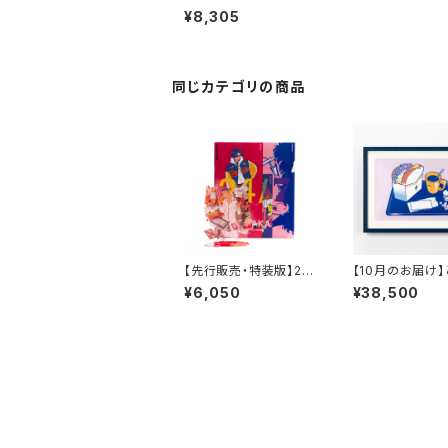
リーン
¥8,305
同じカテゴリの商品
【先行販売・特装版】24/
【10月のお届け
7 TOMOWAKA とも
か 複製原画A-1
¥6,050
¥38,500
わか作品集 アクリル
ドイッチ」
スタンド付き