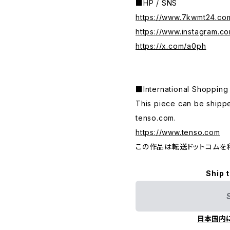
■HP / SNS
https://www.7kwmt24.co
https://www.instagram.c
https://x.com/a0ph
■International Shop
This piece can be shippe
tenso.com.
https://www.tenso.com
この作品は転送ドットコムを
Ship 
日本国内