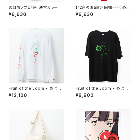
めばちソフビ「糸」通常カラー
【12月のお届け・同梱不可】めば
ちソフビ「糸」限定カラー POPPI
¥6,930
¥6,930
N' RED
Fruit of the Loom × めばち
Fruit of the Loom × めばち
長袖Tシャツ（限定アクリルスタ
半袖Tシャツ（限定アクリルスタ
¥12,100
¥8,800
ンド付き）
ンド付き）