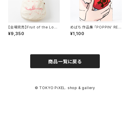
【会場完売】Fruit of the Loo
めばち 作品集 「POPPIN' RE
m × めばち メッセンジャーバッ
D」
¥9,350
¥1,100
グ（限定アクリルスタンド付き）
商品一覧に戻る
© TOKYO PiXEL. shop & gallery