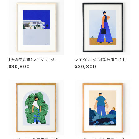
【会場売約済】マエダユウキ 複
マエダユウキ 複製原画D-1 【A
製原画C-1 【Meeting place】
ppointment】額付き、直筆サイ
¥30,800
¥30,800
額付き、直筆サイン入り
ン入り