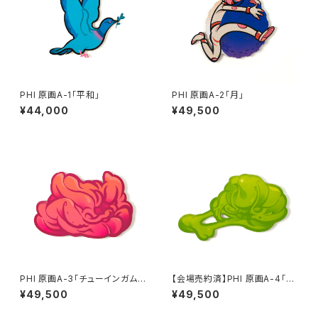
PHI 原画A-1「平和」
PHI 原画A-2「月」
¥44,000
¥49,500
PHI 原画A-3「チューインガム
【会場売約済】PHI 原画A-4「チ
A」ピンク
ューインガムB」緑
¥49,500
¥49,500