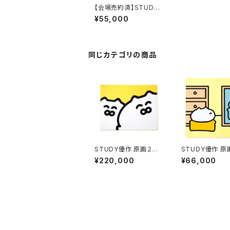
【会場売約済】STUDY
優作 原画１６ 「ゲーム」
¥55,000
同じカテゴリの商品
STUDY優作 原画２１
STUDY優作 原
「大きいゴロニャン兄
「窓：着替え」
¥220,000
¥66,000
弟」