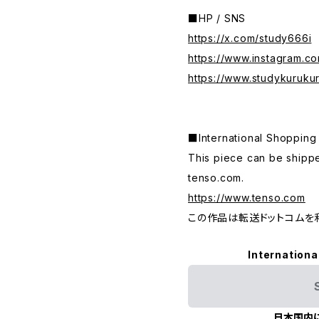
■HP / SNS
https://x.com/study666i
https://www.instagram.c
https://www.studykuruku
■International Shop
This piece can be shippe
tenso.com.
https://www.tenso.com
この作品は転送ドットコムを
Internationa
日本国内