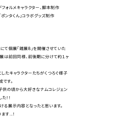
デフォルメキャラクター、脚本制作
ー「ポンタくん」コラボグッズ制作
様にて個展「雑展8」を開催させていた
個展は前回同様、前後期に分けて約１ヶ
にしたキャラクターたちがくつろぐ様子
成です。
子供の頃から大好きなナムコレジェン
た！！
ける展示内容となったと思います。
す...！