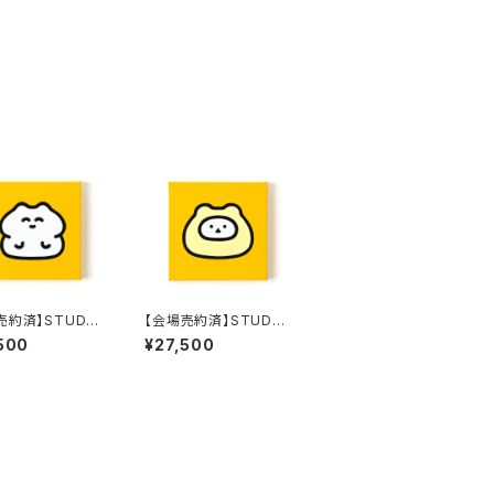
売約済】STUDY
【会場売約済】STUDY
原画２３ 「ウサギさ
優作 原画２４ 「ハムタイ
500
¥27,500
すわり」
ツ」