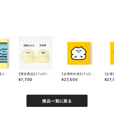
画３４
【限定商品】STUDY優
【会場売約済】STUDY
【会場
作 ソフビ人形 蓄光ve
優作 原画２２ 「ウサギさ
優作 
¥7,700
¥27,500
¥27,
r. 直筆サイン入り
ん：ポージング」
ん：お
商品一覧に戻る