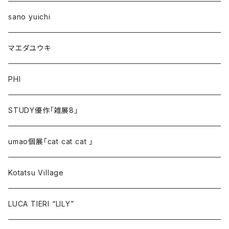
sano yuichi
マエダユウキ
PHI
STUDY優作「雑展8」
umao個展「cat cat cat 」
Kotatsu Village
LUCA TIERI “LILY”