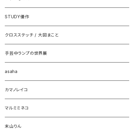
STUDY優作
クロスステッチ / 大図まこと
手芸中ランプの世界展
asaha
カマノレイコ
マルミミネコ
末山りん