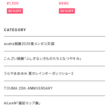
３０００点収録・111P】Mega
¥1,100
¥990
Mini Cross Stitch Delux
50%OFF
50%OFF
e Edition
CATEGORY
asaha個展2026夏メンダコ天国
こんざい個展「ふしぎないきものたちとなつやすみ」
うらやまあゆみ 夏のレインボーポッツショー2
TOUMA 25th ANNIVERSARY
AiLeeN「蔵前マップ展」